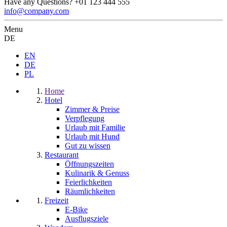
Have any Questions?
+01 123 444 555
info@company.com
Menu
DE
EN
DE
PL
Home
Hotel
Zimmer & Preise
Verpflegung
Urlaub mit Familie
Urlaub mit Hund
Gut zu wissen
Restaurant
Öffnungszeiten
Kulinarik & Genuss
Feierlichkeiten
Räumlichkeiten
Freizeit
E-Bike
Ausflugsziele