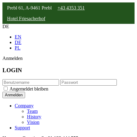
Prebl 61, A-9461 Prebl
+43 4353 351
Hotel Friesacherhof
DE
EN
DE
PL
Anmelden
LOGIN
Angemeldet bleiben
Company
Team
History
Vision
Support