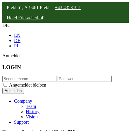
Prebl 61, A-9461 Prebl
+43 4353 351
Hotel Friesacherhof
DE
EN
DE
PL
Anmelden
LOGIN
Angemeldet bleiben
Company
Team
History
Vision
Support