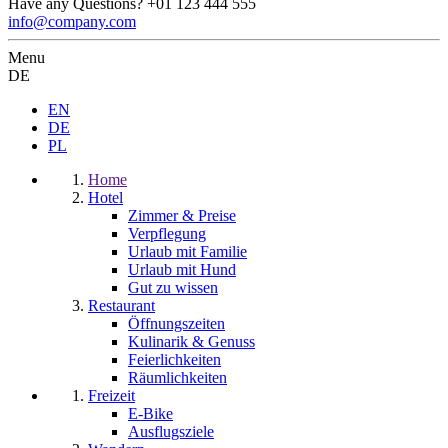
Have any Questions?
+01 123 444 555
info@company.com
Menu
DE
EN
DE
PL
Home
Hotel
Zimmer & Preise
Verpflegung
Urlaub mit Familie
Urlaub mit Hund
Gut zu wissen
Restaurant
Öffnungszeiten
Kulinarik & Genuss
Feierlichkeiten
Räumlichkeiten
Freizeit
E-Bike
Ausflugsziele