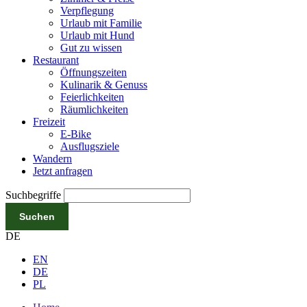
Verpflegung
Urlaub mit Familie
Urlaub mit Hund
Gut zu wissen
Restaurant
Öffnungszeiten
Kulinarik & Genuss
Feierlichkeiten
Räumlichkeiten
Freizeit
E-Bike
Ausflugsziele
Wandern
Jetzt anfragen
Suchbegriffe
Suchen
DE
EN
DE
PL