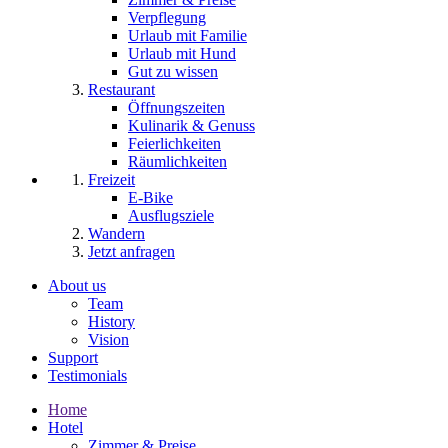
Verpflegung
Urlaub mit Familie
Urlaub mit Hund
Gut zu wissen
Restaurant
Öffnungszeiten
Kulinarik & Genuss
Feierlichkeiten
Räumlichkeiten
Freizeit
E-Bike
Ausflugsziele
Wandern
Jetzt anfragen
About us
Team
History
Vision
Support
Testimonials
Home
Hotel
Zimmer & Preise