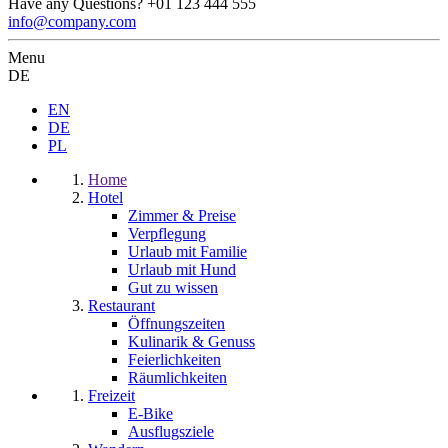
Have any Questions?
+01 123 444 555
info@company.com
Menu
DE
EN
DE
PL
Home
Hotel
Zimmer & Preise
Verpflegung
Urlaub mit Familie
Urlaub mit Hund
Gut zu wissen
Restaurant
Öffnungszeiten
Kulinarik & Genuss
Feierlichkeiten
Räumlichkeiten
Freizeit
E-Bike
Ausflugsziele