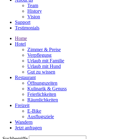
Team
History
Vision
Support
Testimonials
Home
Hotel
Zimmer & Preise
Verpflegung
Urlaub mit Familie
Urlaub mit Hund
Gut zu wissen
Restaurant
Öffnungszeiten
Kulinarik & Genuss
Feierlichkeiten
Räumlichkeiten
Freizeit
E-Bike
Ausflugsziele
Wandern
Jetzt anfragen
Suchbegriffe