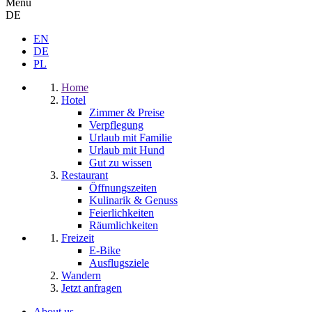
Menu
DE
EN
DE
PL
Home
Hotel
Zimmer & Preise
Verpflegung
Urlaub mit Familie
Urlaub mit Hund
Gut zu wissen
Restaurant
Öffnungszeiten
Kulinarik & Genuss
Feierlichkeiten
Räumlichkeiten
Freizeit
E-Bike
Ausflugsziele
Wandern
Jetzt anfragen
About us