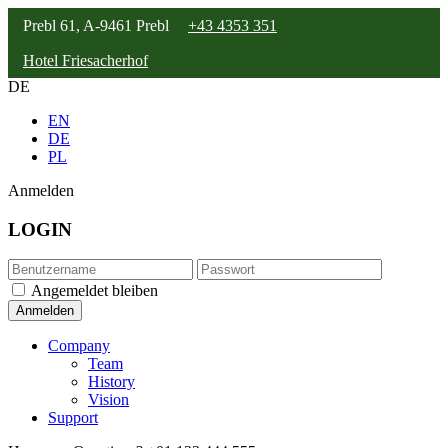
Prebl 61, A-9461 Prebl
+43 4353 351
Hotel Friesacherhof
DE
EN
DE
PL
Anmelden
LOGIN
Angemeldet bleiben
Company
Team
History
Vision
Support